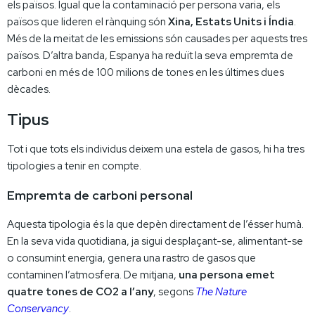
els països. Igual que la contaminació per persona varia, els
països que lideren el rànquing són
Xina, Estats Units i Índia
.
Més de la meitat de les emissions són causades per aquests tres
països. D’altra banda, Espanya ha reduït la seva empremta de
carboni en més de 100 milions de tones en les últimes dues
dècades.
Tipus
Tot i que tots els individus deixem una estela de gasos, hi ha tres
tipologies a tenir en compte.
Empremta de carboni personal
Aquesta tipologia és la que depèn directament de l’ésser humà.
En la seva vida quotidiana, ja sigui desplaçant-se, alimentant-se
o consumint energia, genera una rastro de gasos que
contaminen l’atmosfera. De mitjana,
una persona emet
quatre tones de CO2 a l’any
, segons
The Nature
Conservancy
.