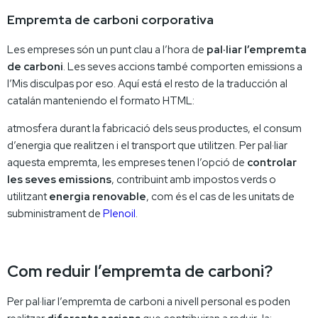
Empremta de carboni corporativa
Les empreses són un punt clau a l’hora de
pal·liar l’empremta
de carboni
. Les seves accions també comporten emissions a
l’Mis disculpas por eso. Aquí está el resto de la traducción al
catalán manteniendo el formato HTML:
atmosfera durant la fabricació dels seus productes, el consum
d’energia que realitzen i el transport que utilitzen. Per pal·liar
aquesta empremta, les empreses tenen l’opció de
controlar
les seves emissions
, contribuint amb impostos verds o
utilitzant
energia renovable
, com és el cas de les unitats de
subministrament de
Plenoil
.
Com reduir l’empremta de carboni?
Per pal·liar l’empremta de carboni a nivell personal es poden