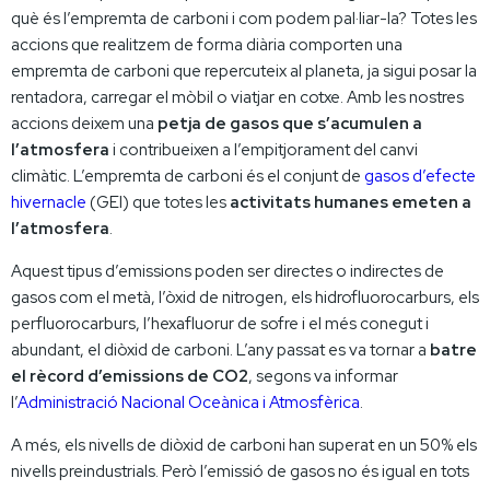
què és l’empremta de carboni i com podem pal·liar-la? Totes les
accions que realitzem de forma diària comporten una
empremta de carboni que repercuteix al planeta, ja sigui posar la
rentadora, carregar el mòbil o viatjar en cotxe. Amb les nostres
accions deixem una
petja de gasos que s’acumulen a
l’atmosfera
i contribueixen a l’empitjorament del canvi
climàtic. L’empremta de carboni és el conjunt de
gasos d’efecte
hivernacle
(GEI) que totes les
activitats humanes emeten a
l’atmosfera
.
Aquest tipus d’emissions poden ser directes o indirectes de
gasos com el metà, l’òxid de nitrogen, els hidrofluorocarburs, els
perfluorocarburs, l’hexafluorur de sofre i el més conegut i
abundant, el diòxid de carboni. L’any passat es va tornar a
batre
el rècord d’emissions de CO2
, segons va informar
l’
Administració Nacional Oceànica i Atmosfèrica
.
A més, els nivells de diòxid de carboni han superat en un 50% els
nivells preindustrials. Però l’emissió de gasos no és igual en tots