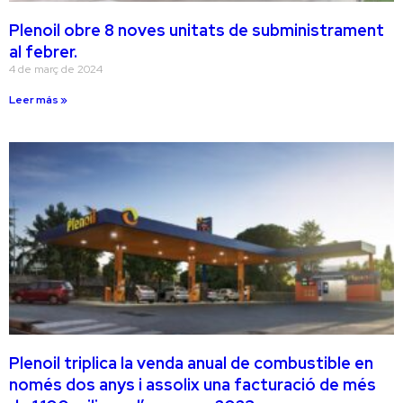
Plenoil obre 8 noves unitats de subministrament
al febrer.
4 de març de 2024
Leer más »
Plenoil triplica la venda anual de combustible en
només dos anys i assolix una facturació de més