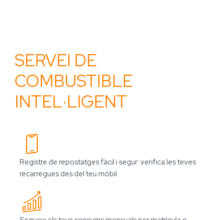
SERVEI DE
COMBUSTIBLE
INTEL·LIGENT
Registre de repostatges fàcil i segur: verifica les teves
recarregues des del teu mòbil.
Segueix els teus consums mensuals per matrícula o