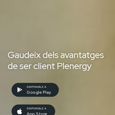
Gaudeix dels avantatges
de ser client Plenergy
DISPONIBLE A
Google Play
DISPONIBLE A
App Store