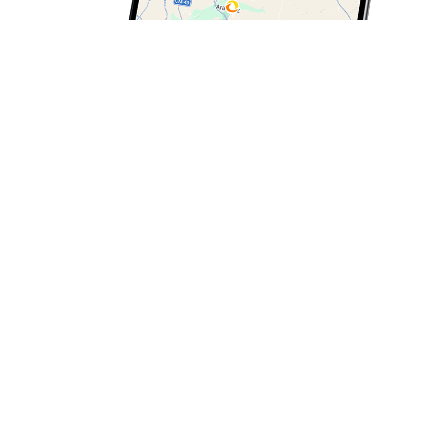
REPOSTATGES
Verifica i descarrega els teus
proveïments des del mòbil
Pots veure un
resum dels teus proveïments
en un
mes. Si tens diverses matrícules, pots seleccionar-les
per veure el
consum de cada vehicle
. Al desplegable,
podràs triar el mes que vulguis consultar.