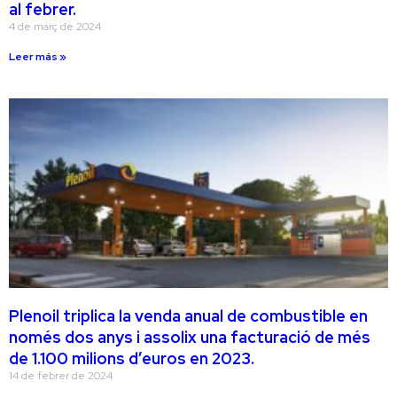
al febrer.
4 de març de 2024
Leer más »
Plenoil triplica la venda anual de combustible en
només dos anys i assolix una facturació de més
de 1.100 milions d’euros en 2023.
14 de febrer de 2024