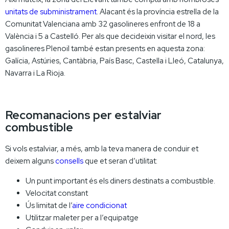
unitats de subministrament
. Alacant és la província estrella de la
Comunitat Valenciana amb 32 gasolineres enfront de 18 a
València i 5 a Castelló. Per als que decideixin visitar el nord, les
gasolineres Plenoil també estan presents en aquesta zona:
Galícia, Astúries, Cantàbria, País Basc, Castella i Lleó, Catalunya,
Navarra i La Rioja.
Recomanacions per estalviar
combustible
Si vols estalviar, a més, amb la teva manera de conduir et
deixem alguns
consells
que et seran d’utilitat:
Un punt important és els diners destinats a combustible.
Velocitat constant
Ús limitat de l’
aire condicionat
Utilitzar maleter per a l’equipatge