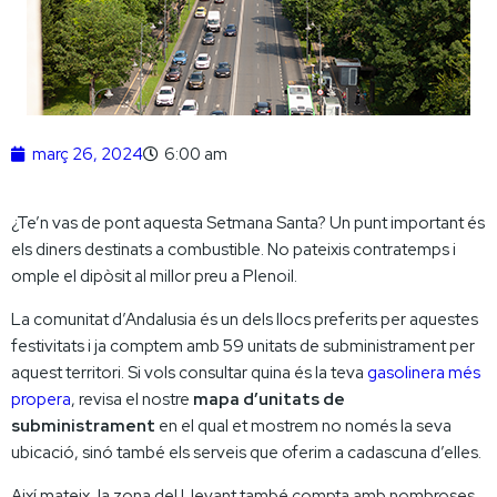
març 26, 2024
6:00 am
¿Te’n vas de pont aquesta Setmana Santa? Un punt important és
els diners destinats a combustible. No pateixis contratemps i
omple el dipòsit al millor preu a Plenoil.
La comunitat d’Andalusia és un dels llocs preferits per aquestes
festivitats i ja comptem amb 59 unitats de subministrament per
aquest territori. Si vols consultar quina és la teva
gasolinera més
propera
, revisa el nostre
mapa d’unitats de
subministrament
en el qual et mostrem no només la seva
ubicació, sinó també els serveis que oferim a cadascuna d’elles.
Així mateix, la zona del Llevant també compta amb nombroses