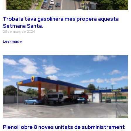
Troba la teva gasolinera més propera aquesta
Setmana Santa.
26 de març de 2024
Leer más »
Plenoil obre 8 noves unitats de subministrament