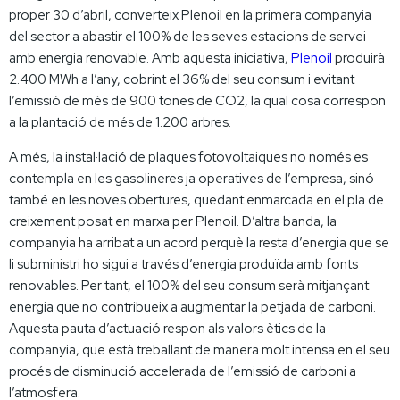
proper 30 d’abril, converteix Plenoil en la primera companyia
del sector a abastir el 100% de les seves estacions de servei
amb energia renovable. Amb aquesta iniciativa,
Plenoil
produirà
2.400 MWh a l’any, cobrint el 36% del seu consum i evitant
l’emissió de més de 900 tones de CO2, la qual cosa correspon
a la plantació de més de 1.200 arbres.
A més, la instal·lació de plaques fotovoltaiques no només es
contempla en les gasolineres ja operatives de l’empresa, sinó
també en les noves obertures, quedant enmarcada en el pla de
creixement posat en marxa per Plenoil. D’altra banda, la
companyia ha arribat a un acord perquè la resta d’energia que se
li subministri ho sigui a través d’energia produïda amb fonts
renovables. Per tant, el 100% del seu consum serà mitjançant
energia que no contribueix a augmentar la petjada de carboni.
Aquesta pauta d’actuació respon als valors ètics de la
companyia, que està treballant de manera molt intensa en el seu
procés de disminució accelerada de l’emissió de carboni a
l’atmosfera.