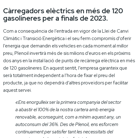
Càrregadors elèctrics en més de 120
gasolineres per a finals de 2023.
Com a consequència de l’entrada en vigor de la Llei de Canvi
Climàtic i Transició Energètica i el seu ferm compromís d’oferir
l’energia que demandin els vehicles en cada moment al millor
preu, Plenoil invertirà més de sis milions d’euros en els pròxims
dos anys en la instal·lació de punts de recàrrega elèctrica en més
de 120 gasolineres. En aquest sentit, l’empresa garanteix que
serà totalment independent a l’hora de fixar el preu del
producte, ja que no dependrà d’altres proveïdors per facilitar
aquest servei.
«Ens enorgulleix ser la primera companyia del sector
a abastir el 100% de la nostra cartera amb energia
renovable, aconseguint, com a mínim aquest any, un
autoconsum del 36%. Des de Plenoil, ens esforcem
continuament per satisfer tant les necessitats del