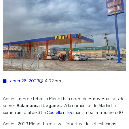
febrer 28, 2023
4:02 pm
Aquest mes de febrer a Plenoil han obert dues noves unitats de
servei:
Salamanca i Leganés
. A la comunitat de Madrid ja
sumen un total de 31 ia
Castella i Lleó
han arribat a la número 10.
Aquest 2023 Plenoil ha realitzat l’obertura de set estacions