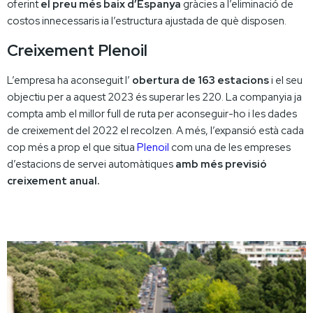
oferint
el preu més baix d’Espanya
gràcies a l’eliminació de
costos innecessaris ia l’estructura ajustada de què disposen.
Creixement Plenoil
L’empresa ha aconseguit l’
obertura de 163 estacions
i el seu
objectiu per a aquest 2023 és superar les 220. La companyia ja
compta amb el millor full de ruta per aconseguir-ho i les dades
de creixement del 2022 el recolzen. A més, l’expansió està cada
cop més a prop el que situa
Plenoil
com una de les empreses
d’estacions de servei automàtiques
amb més previsió
creixement anual.