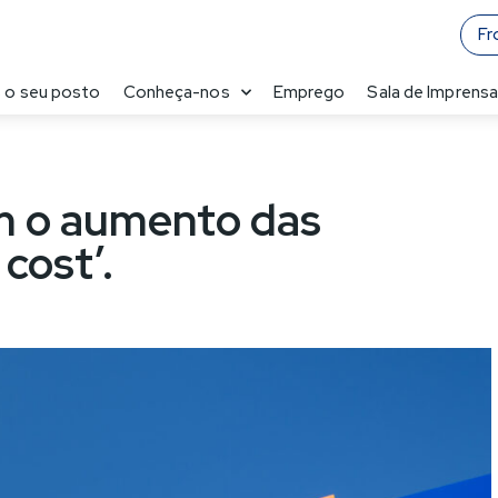
Fr
 o seu posto
Conheça-nos
Emprego
Sala de Imprens
ram o aumento das
cost’.