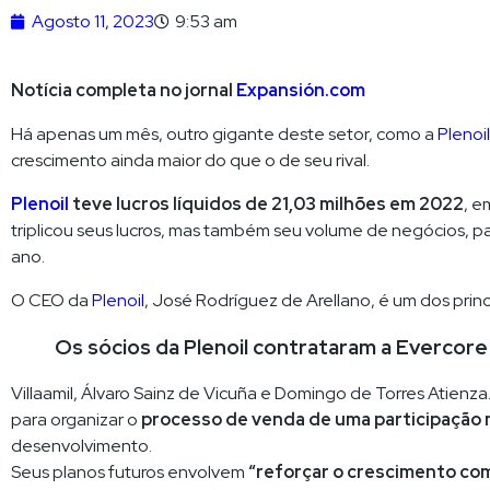
Agosto 11, 2023
9:53 am
Notícia completa no jornal
Expansión.com
Há apenas um mês, outro gigante deste setor, como a
Plenoil
crescimento ainda maior do que o de seu rival.
Plenoil
teve lucros líquidos de 21,03 milhões em 2022
, e
triplicou seus lucros, mas também seu volume de negócios,
ano.
O CEO da
Plenoil
, José Rodríguez de Arellano, é um dos pri
Os sócios da Plenoil contrataram a Evercore
Villaamil, Álvaro Sainz de Vicuña e Domingo de Torres Atienza
para organizar o
processo de venda de uma participação m
desenvolvimento.
Seus planos futuros envolvem
“reforçar o crescimento co