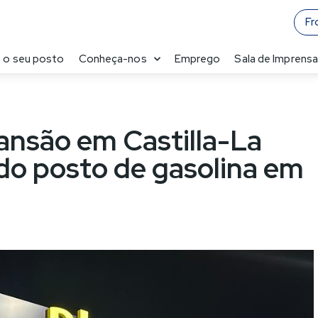
Fr
 o seu posto
Conheça-nos
Emprego
Sala de Imprens
pansão em Castilla-La
do posto de gasolina em