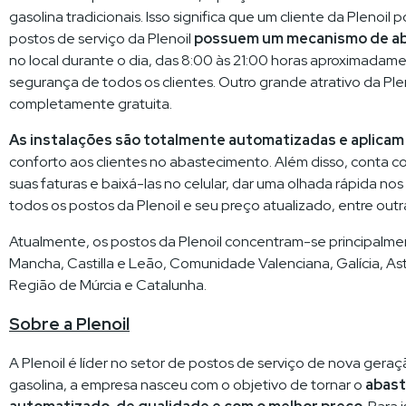
gasolina tradicionais. Isso significa que um cliente da Pleno
postos de serviço da Plenoil
possuem um mecanismo de aba
no local durante o dia, das 8:00 às 21:00 horas aproximadame
segurança de todos os clientes. Outro grande atrativo da Pl
completamente gratuita.
As instalações são totalmente automatizadas e aplicam
conforto aos clientes no abastecimento. Além disso, conta co
suas faturas e baixá-las no celular, dar uma olhada rápida nos
todos os postos da Plenoil e seu preço atualizado, entre outr
Atualmente, os postos da Plenoil concentram-se principalme
Mancha, Castilla e Leão, Comunidade Valenciana, Galícia, Astú
Região de Múrcia e Catalunha.
Sobre a Plenoil
A Plenoil é líder no setor de postos de serviço de nova gera
gasolina, a empresa nasceu com o objetivo de tornar o
abast