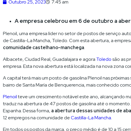
Outubro 25, 2023
7:45 am
A empresa celebrou em 6 de outubro a aber
Plenoil, uma empresa líder no setor de postos de serviço aut
de Castilla-La Mancha, Toledo. Com esta abertura, a empresa
comunidade castelhano-manchega
.
Albacete, Ciudad Real, Guadalajara e agora
Toledo
são as pr
empresa. Esta nova abertura está localizada na nova zona come
A capital terá mais um posto de gasolina Plenoil nas próxima
bairro de Santa María de Benquerencia, mais conhecido como 
Plenoil
teve um crescimento notável este ano, alcançando ma
traduz na abertura de 47 postos de gasolina até o momento. 
Espanha. Dessa forma,
a abertura dessas unidades de ab
12 empregos na comunidade de
Castilla-La Mancha
.
Em todos os postos da marca, o preço médio é de 10 a 15 ce