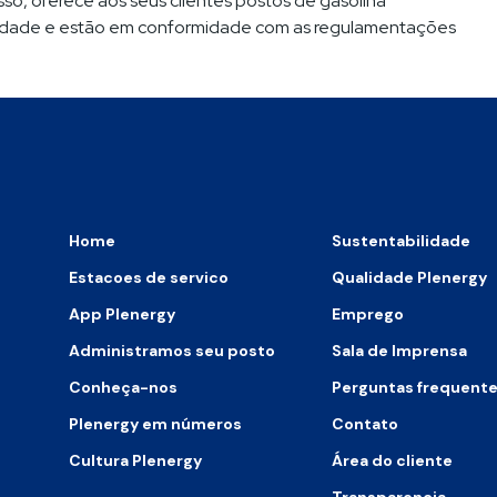
 isso, oferece aos seus clientes postos de gasolina
lidade e estão em conformidade com as regulamentações
Home
Sustentabilidade
Estacoes de servico
Qualidade Plenergy
App Plenergy
Emprego
Administramos seu posto
Sala de Imprensa
Conheça-nos
Perguntas frequent
Plenergy em números
Contato
Cultura Plenergy
Área do cliente
Transparencia