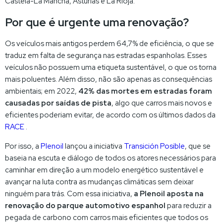
Castela-La Mancha, Astúrias e La Rioja.
Por que é urgente uma renovação?
Os veículos mais antigos perdem 64,7% de eficiência, o que se
traduz em falta de segurança nas estradas espanholas. Esses
veículos não possuem uma etiqueta sustentável, o que os torna
mais poluentes. Além disso, não são apenas as consequências
ambientais; em 2022,
42% das mortes em estradas foram
causadas por saídas de pista
, algo que carros mais novos e
eficientes poderiam evitar, de acordo com os últimos dados da
RACE
.
Por isso, a
Plenoil
lançou a iniciativa
Transición Posible
, que se
baseia na escuta e diálogo de todos os atores necessários para
caminhar em direção a um modelo energético sustentável e
avançar na luta contra as mudanças climáticas sem deixar
ninguém para trás. Com essa iniciativa,
a Plenoil aposta na
renovação do parque automotivo espanhol
para reduzir a
pegada de carbono com carros mais eficientes que todos os