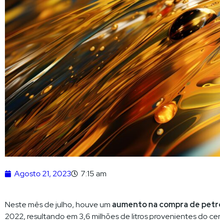
Agosto 21, 2023
7:15 am
Neste mês de julho, houve um
aumento na compra de petr
2022, resultando em 3,6 milhões de litros provenientes do c