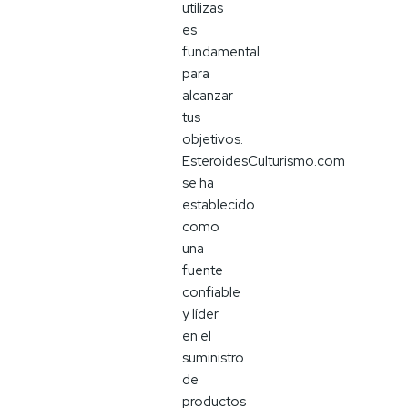
utilizas
es
fundamental
para
alcanzar
tus
objetivos.
EsteroidesCulturismo.com
se ha
establecido
como
una
fuente
confiable
y líder
en el
suministro
de
productos