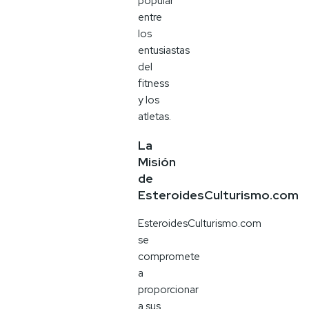
popular
entre
los
entusiastas
del
fitness
y los
atletas.
La
Misión
de
EsteroidesCulturismo.com
EsteroidesCulturismo.com
se
compromete
a
proporcionar
a sus