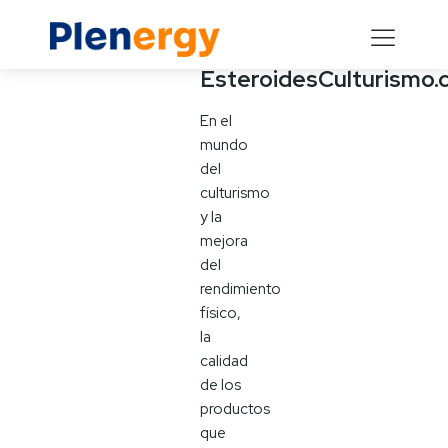
Introducción
a
EsteroidesCulturismo
En el
mundo
del
culturismo
y la
mejora
del
rendimiento
físico,
la
calidad
de los
productos
que