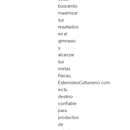
buscando
maximizar
tus
resultados
en el
gimnasio
y
alcanzar
tus
metas
físicas,
EsteroidesCulturismo.com
es tu
destino
confiable
para
productos
de