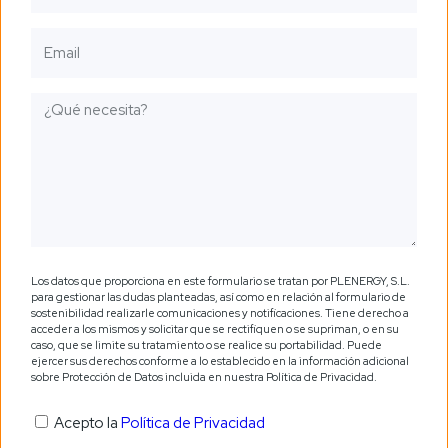
Los datos que proporciona en este formulario se tratan por PLENERGY, S.L.
para gestionar las dudas planteadas, así como en relación al formulario de
sostenibilidad realizarle comunicaciones y notificaciones. Tiene derecho a
acceder a los mismos y solicitar que se rectifiquen o se supriman, o en su
caso, que se limite su tratamiento o se realice su portabilidad. Puede
ejercer sus derechos conforme a lo establecido en la información adicional
sobre Protección de Datos incluida en nuestra Política de Privacidad.
Acepto la
Política de Privacidad