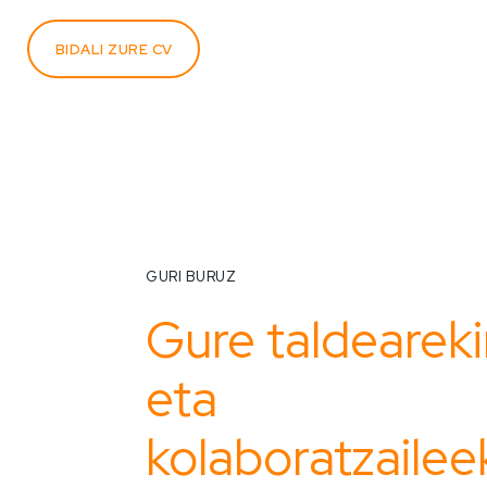
BIDALI ZURE CV
GURI BURUZ
Gure taldearek
eta
kolaboratzailee