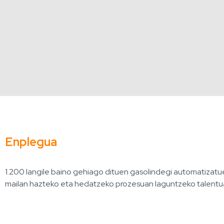
Enplegua
1.200 langile baino gehiago dituen gasolindegi automatizatue
mailan hazteko eta hedatzeko prozesuan laguntzeko talentua 