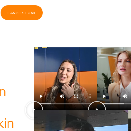
LANPOSTUAK
in
kin