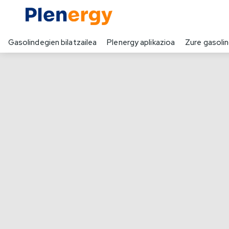
Gasolindegien bilatzailea
Plenergy aplikazioa
Zure gasoli