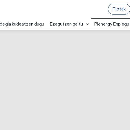
Flotak
ndegia kudeatzen dugu
Ezagutzen gaitu
Plenergy Enplegu