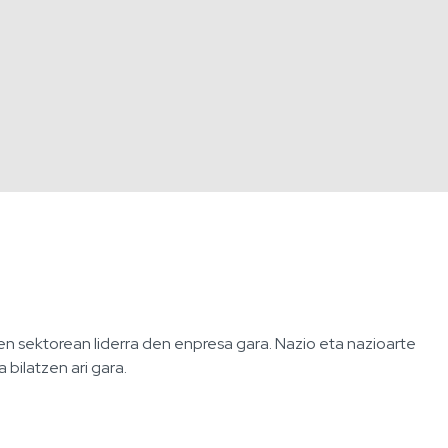
n sektorean liderra den enpresa gara. Nazio eta nazioarte
bilatzen ari gara.