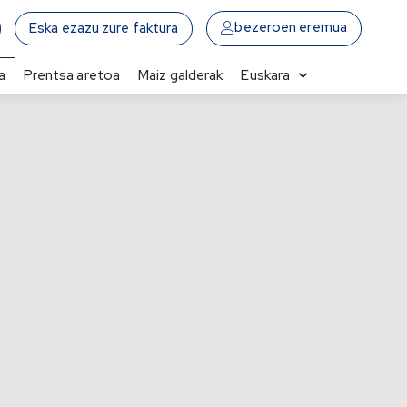
bezeroen eremua
Eska ezazu zure faktura
a
Prentsa aretoa
Maiz galderak
Euskara