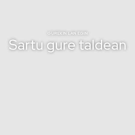
GUREKIN LAN EGIN
Sartu gure taldean