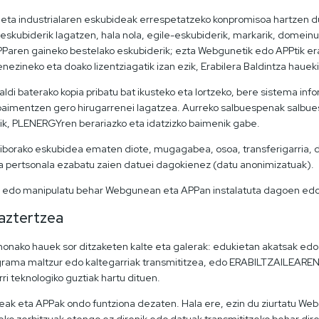
l eta industrialaren eskubideak errespetatzeko konpromisoa hartzen 
 eskubiderik lagatzen, hala nola, egile-eskubiderik, markarik, domeinu-i
aren gaineko bestelako eskubiderik; ezta Webgunetik edo APPtik era
ezineko eta doako lizentziagatik izan ezik, Erabilera Baldintza hauekin
di baterako kopia pribatu bat ikusteko eta lortzeko, bere sistema inf
u baimentzen gero hirugarrenei lagatzea. Aurreko salbuespenak salbu
rik, PLENERGYren berariazko eta idatzizko baimenik gabe.
orako eskubidea ematen diote, mugagabea, osoa, transferigarria, doa
ia pertsonala ezabatu zaien datuei dagokienez (datu anonimizatuak).
u edo manipulatu behar Webgunean eta APPan instalatuta dagoen ed
aztertzea
, honako hauek sor ditzaketen kalte eta galerak: edukietan akatsak 
ograma maltzur edo kaltegarriak transmititzea, edo ERABILTZAILEARE
ri teknologiko guztiak hartu dituen.
 eta APPak ondo funtziona dezaten. Hala ere, ezin du ziurtatu Webg
 zerbitzuak etengo ez direnik edo datuak transmititzeko behar dire