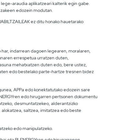
ege-araudia aplikatzeari kalterik egin gabe.
dezakeen edozein modutan.
 ERABILTZAILEAK ez ditu honako hauetarako
ro har, indarrean dagoen legearen, moralaren,
unaren errespetua urratzen duten,
urtasuna mehatxatzen duten edo, bere ustez,
xaten edo bestelako parte-hartze tresnen bidez
Webgunea, APPa edo konektatutako edozein sare
PLENERGYren edo hirugarren pertsonen dokumentu
ilatzeko, desmuntatzekeo, alderantzizko
 alokatzea, saltzea, imitatzea edo beste
ldatzeko edo manipulatzeko.
), bai eta PLENERGYren edo hirugarrenen