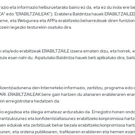
azio eta informazio helburuetarako baino ez da, eta ez du inola ere
LEA” edo “ERABILTZAILEAK”). Erabilera Baldintza hauek ERABILTZAIL
arne, eta Webgunea eta APPa erabiltzeko beharrezkoak diren funtzional
zein legezko testurekin osatuko dira.
ta/edo erabiltzeak ERABILTZAILE izaera ematen dizu, eta horrek, er
zula esan nahi du. Aipatutako Baldintza hauek beti aplikatuko dira, ba
entziadunena den Interneteko informazio, zerbitzu, programa edo d
I. ERABILTZAILEAK bere gain hartzen du atariaren erabileraren eran
ein erregistrotara hedatzen da.
o egiazkoa eta zilegia emateaz arduratuko da. Erregistro honen ond
 erantzukizunez eta konfidentzialtasunez erabiltzeko konpromisoa h
n edukiak eta zerbitzuak behar bezala erabiltzeko konpromisoa hart
unen, eta ordena publikoaren, trafikoaren erabileren eta hemen ezarri