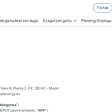
Flotak
ndegia kudeatzen dugu
Ezagutzen gaitu
Plenergy Enplegu
iteni III, Planta 2- P.K. 28043 – Madril
@plenergy.es
Webgunea
”)
NERGY (aurrerantzean, “
APP
”)