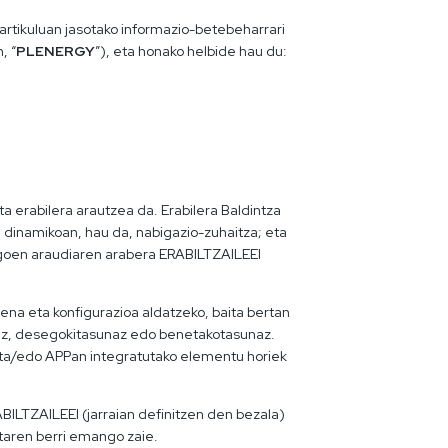
artikuluan jasotako informazio-betebeharrari
, “
PLENERGY
”), eta honako helbide hau du:
 erabilera arautzea da. Erabilera Baldintza
 dinamikoan, hau da, nabigazio-zuhaitza; eta
dagoen araudiaren arabera ERABILTZAILEEI
a eta konfigurazioa aldatzeko, baita bertan
naz, desegokitasunaz edo benetakotasunaz.
ta/edo APPan integratutako elementu horiek
BILTZAILEEI (jarraian definitzen den bezala)
taren berri emango zaie.