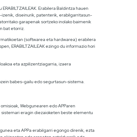
du ERABILTZAILEAK. Erabilera Baldintza hauen
zenik, diseinurik, patenterik, erabilgarritasun-
torritako garapenak sortzeko inolako baimenik
 bat etorriz.
ormatikoetan (softwarea eta hardwarea) erabilera
espen, ERABILTZAILEAK ezingo du informazio hori
koa eta azpilizentziagarria, izaera
ozein babes-gailu edo segurtasun-sistema.
edo omisioak, Webgunearen edo APParen
N sistemari eragin diezaioketen beste elementu
unea eta APPa erabilgarri egongo direnik, ezta
n ekipoetan edo sareetan estaldurarik edo