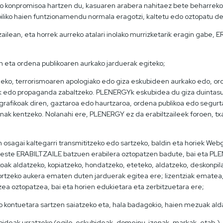
 konpromisoa hartzen du, kasuaren arabera nahitaez bete beharreko l
iko haien funtzionamendu normala eragotzi, kaltetu edo oztopatu 
ilean, eta horrek aurreko atalari inolako murrizketarik eragin gabe,
 eta ordena publikoaren aurkako jarduerak egiteko;
egaleko, terrorismoaren apologiako edo giza eskubideen aurkako edo, o
ak edo propaganda zabaltzeko. PLENERGYk eskubidea du giza duintas
nografikoak diren, gaztaroa edo haurtzaroa, ordena publikoa edo seg
penak kentzeko. Nolanahi ere, PLENERGY ez da erabiltzaileek foroen, t
in osagai kaltegarri transmititzeko edo sartzeko, baldin eta horiek 
beste ERABILTZAILE batzuen erabilera oztopatzen badute, bai eta 
ikoak aldatzeko, kopiatzeko, hondatzeko, eteteko, aldatzeko, deskonp
sortzeko aukera ematen duten jarduerak egitea ere; lizentziak ematea,
a oztopatzea, bai eta horien edukietara eta zerbitzuetara ere;
oko kontuetara sartzen saiatzeko eta, hala badagokio, haien mezuak a
kubideak urratzeko (egile-eskubideak, domeinu-izenak, markak, etab.