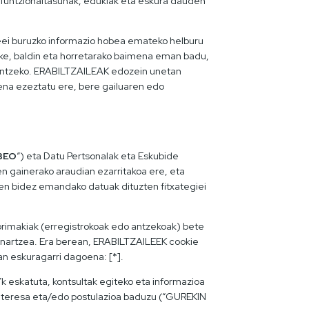
a funtzionaltasunak, edukiak eta eskura dauden
neei buruzko informazio hobea emateko helburu
zke, baldin eta horretarako baimena eman badu,
kaintzeko. ERABILTZAILEAK edozein unetan
ena ezeztatu ere, bere gailuaren edo
BEO
“) eta Datu Pertsonalak eta Eskubide
n gainerako araudian ezarritakoa ere, eta
en bidez emandako datuak dituzten fitxategiei
rimakiak (erregistrokoak edo antzekoak) bete
 onartzea. Era berean, ERABILTZAILEEK cookie
an eskuragarri dagoena: [*].
 eskatuta, kontsultak egiteko eta informazioa
 interesa eta/edo postulazioa baduzu (“GUREKIN