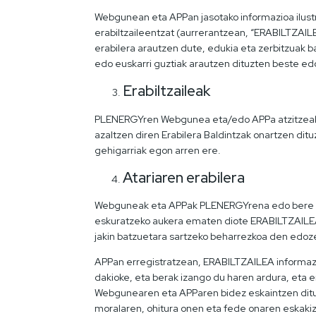
Webgunean eta APPan jasotako informazioa ilustr
erabiltzaileentzat (aurrerantzean, “ERABILTZAI
erabilera arautzen dute, edukia eta zerbitzuak b
edo euskarri guztiak arautzen dituzten beste edo
Erabiltzaileak
PLENERGYren Webgunea eta/edo APPa atzitzeak e
azaltzen diren Erabilera Baldintzak onartzen ditu
gehigarriak egon arren ere.
Atariaren erabilera
Webguneak eta APPak PLENERGYrena edo bere liz
eskuratzeko aukera ematen diote ERABILTZAILEAR
jakin batzuetara sartzeko beharrezkoa den edoz
APPan erregistratzean, ERABILTZAILEA informazi
dakioke, eta berak izango du haren ardura, eta
Webgunearen eta APParen bidez eskaintzen ditue
moralaren, ohitura onen eta fede onaren eskakiz