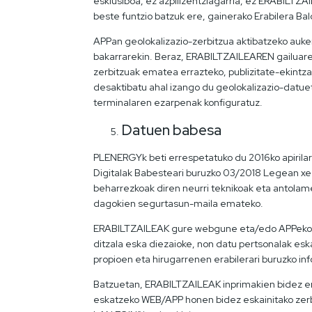
esklusiboa, ez azpilizentziagarria, ez ERABILTZ
beste funtzio batzuk ere, gainerako Erabilera B
APPan geolokalizazio-zerbitzua aktibatzeko auke
bakarrarekin. Beraz, ERABILTZAILEAREN gailuare
zerbitzuak ematea errazteko, publizitate-ekintz
desaktibatu ahal izango du geolokalizazio-datue
terminalaren ezarpenak konfiguratuz.
Datuen babesa
PLENERGYk beti errespetatuko du 2016ko apiril
Digitalak Babesteari buruzko 03/2018 Legean xed
beharrezkoak diren neurri teknikoak eta antola
dagokien segurtasun-maila emateko.
ERABILTZAILEAK gure webgune eta/edo APPeko edu
ditzala eska diezaioke, non datu pertsonalak es
propioen eta hirugarrenen erabilerari buruzko i
Batzuetan, ERABILTZAILEAK inprimakien bidez em
eskatzeko WEB/APP honen bidez eskainitako zerbi