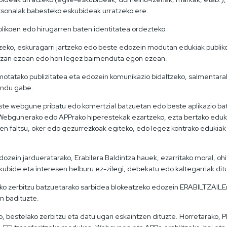
tsonalak babesteko eskubideak urratzeko ere.
blikoen edo hirugarren baten identitatea ordezteko.
atzeko, eskuragarri jartzeko edo beste edozein modutan edukiak publik
 izan ezean edo hori legez baimenduta egon ezean.
in motatako publizitatea eta edozein komunikazio bidaltzeko, salmentar
endu gabe.
este webgune pribatu edo komertzial batzuetan edo beste aplikazio b
 Webgunerako edo APPrako hiperestekak ezartzeko, ezta bertako eduki
 faltsu, oker edo gezurrezkoak egiteko, edo legez kontrako edukiak 
zein jardueratarako, Erabilera Baldintza hauek, ezarritako moral, oh
bide eta interesen helburu ez-zilegi, debekatu edo kaltegarriak dit
erbitzu batzuetarako sarbidea blokeatzeko edozein ERABILTZAILEren
n badituzte.
, bestelako zerbitzu eta datu ugari eskaintzen dituzte. Horretarako,