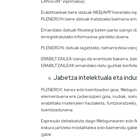
LAN EGIN” inprimakia).
Erabiltzaileak bere datuak WEB/APP honetako i
PLENERGYri bere datuak tratatzeko baimena emate
Emandako datuak fitxategi baten parte izango d
erregistratutako informazioa gordeko duena.
PLENERGYk datuak lagatzeko, beharrezkoa izango 
ERABILTZAILEA izango da erantzule bakarra, bal
ERABILTZAILEAK emandako datu guztiak konfident
Jabetza intelektuala eta indus
PLENERGY, berez edo lizentziadun gisa, Webgunea
elementuena ere (adierazpen gisa, irudiak, soinu
erabilitako materialen hautaketa, funtzionatzek
lizentziadunena.
Espresuki debekatuta dago Webgunearen edo APP
eskura jartzeko modalitatea edo baimendu gabek
gabe.