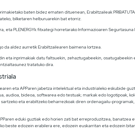
nprimakietako baten bidez ematen dituenean, Erabiltzaileak PRIBAT
ko, bilketaren helburuarekin bat etorriz.
ira, eta PLENERGYk fitxategi horretarako Informazioaren Segurtasuna
da aldez aurretik Erabiltzailearen baimena lortzea.
din eta inprimakiak datu faltsuekin, zehaztugabeekin, osatugabeekin
zialtasunez tratatuko dira.
triala
ren eta APParen jabetza intelektual eta industrialeko eskubide guzti
a, audioa, bideoa, softwarea edo testuak; markak edo logotipoak, kol
o, sartzeko eta erabiltzeko beharrezkoak diren ordenagailu-programak
aren eduki guztiak edo horien zati bat erreproduzitzea, banatzea e
o beste edozein erabilera ere, edozein euskarritan eta edozein bit