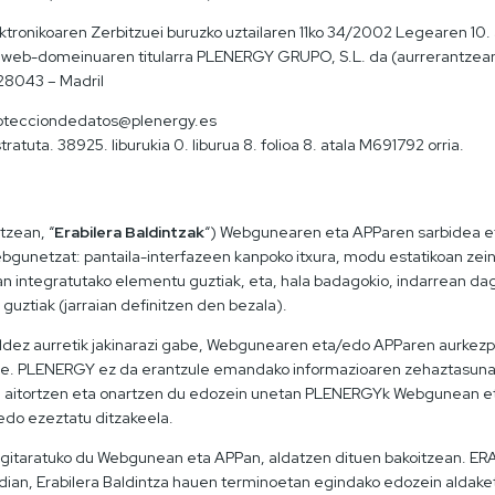
ktronikoaren Zerbitzuei buruzko uztailaren 11ko 34/2002 Legearen 10. 
ian: web-domeinuaren titularra PLENERGY GRUPO, S.L. da (aurrerantzean
. 28043 – Madril
rotecciondedatos@plenergy.es
atuta. 38925. liburukia 0. liburua 8. folioa 8. atala M691792 orria.
tzean, “
Erabilera Baldintzak
“) Webgunearen eta APParen sarbidea eta
gunetzat: pantaila-interfazeen kanpoko itxura, modu estatikoan zein
ean integratutako elementu guztiak, eta, hala badagokio, indarrean 
 guztiak (jarraian definitzen den bezala).
ez aurretik jakinarazi gabe, Webgunearen eta/edo APParen aurkezpen
k ere. PLENERGY ez da erantzule emandako informazioaren zehaztasu
a) aitortzen eta onartzen du edozein unetan PLENERGYk Webgunean e
edo ezeztatu ditzakeela.
rgitaratuko du Webgunean eta APPan, aldatzen dituen bakoitzean. ERA
ian, Erabilera Baldintza hauen terminoetan egindako edozein aldake