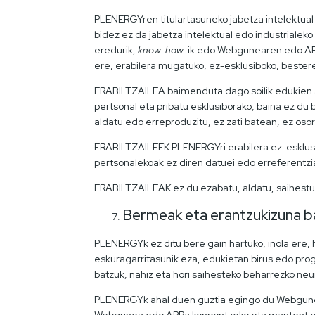
PLENERGYren titulartasuneko jabetza intelektua
bidez ez da jabetza intelektual edo industrialeko
eredurik,
know-how
-ik edo Webgunearen edo APP
ere, erabilera mugatuko, ez-esklusiboko, besteren
ERABILTZAILEA baimenduta dago soilik edukien al
pertsonal eta pribatu esklusiborako, baina ez d
aldatu edo erreproduzitu, ez zati batean, ez oso
ERABILTZAILEEK PLENERGYri erabilera ez-esklusib
pertsonalekoak ez diren datuei edo erreferentz
ERABILTZAILEAK ez du ezabatu, aldatu, saihest
Bermeak eta erantzukizuna b
PLENERGYk ez ditu bere gain hartuko, inola ere
eskuragarritasunik eza, edukietan birus edo pr
batzuk, nahiz eta hori saihesteko beharrezko neur
PLENERGYk ahal duen guztia egingo du Webguneak
Webgunea edo APPa konpontzeko eta mantentzeko