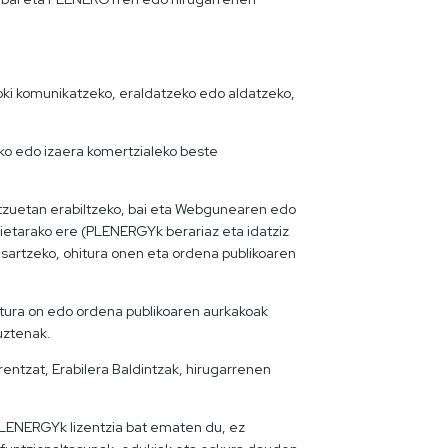
oki komunikatzeko, eraldatzeko edo aldatzeko,
ako edo izaera komertzialeko beste
atzuetan erabiltzeko, bai eta Webgunearen edo
etarako ere (PLENERGYk berariaz eta idatziz
sartzeko, ohitura onen eta ordena publikoaren
itura on edo ordena publikoaren aurkakoak
uztenak.
tzat, Erabilera Baldintzak, hirugarrenen
 PLENERGYk lizentzia bat ematen du, ez