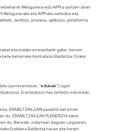
 betebeharrik Webgunera edo APPra sartzen diren
EEN Webgunerako eta APPrako sarbidea eta
itate, zerbitzu, prozesu, aplikazio, plataforma
abat eta inolako erreserbarik gabe, hemen
ita bete beharreko Kontratazio Baldintza Orokor
atu (aurrerantzean, “
edukiak
“) ugari
tzukizuna. Erantzukizun hau zerbitzu edo eduki
orioz, ERABILTZAILEARI pasahitz bat eman
artzen du. ERABILTZAILEAK PLENERGYk bere
zen du. Bereziki, indarrean dagoen Legearen,
tako Erabilera Baldintza hauen eta horien