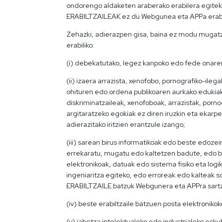
ondorengo aldaketen araberako erabilera egiteko
ERABILTZAILEAK ez du Webgunea eta APPa erabil
Zehazki, adierazpen gisa, baina ez modu mugatza
erabiliko:
(i) debekatutako, legez kanpoko edo fede onaren
(ii) izaera arrazista, xenofobo, pornografiko-il
ohituren edo ordena publikoaren aurkako eduki
diskriminatzaileak, xenofoboak, arrazistak, por
argitaratzeko egokiak ez diren iruzkin eta ekar
adierazitako iritzien erantzule izango;
(iii) sarean birus informatikoak edo beste edoze
errekaratu, mugatu edo kaltetzen badute, edo 
elektronikoak, datuak edo sistema fisiko eta log
ingeniaritza egiteko, edo erroreak edo kalteak 
ERABILTZAILE batzuk Webgunera eta APPra sartze
(iv) beste erabiltzaile batzuen posta elektronik
(v) jabetza intelektualeko edo industrialeko es