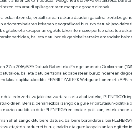
AILEEI transferitzeko modukoa, Webgunea eta APPa erabiltzeko, bai et
aldintzen eta araudi aplikagarriaren menpe egongo direnak.
ra eskaintzen da, erabiltzaileari eskura dauden gasolina-zerbitzugu
n edo terminalaren kokapen geografikoari buruzko datuak jaso daite
ak egiteko eta kokapenari egokitutako informazio pertsonalizatua es
tarako sarbidea, bai eta datu horiek geolokalizatzeko emandako baim
aren 27ko 2016/679 Datuak Babesteko Erregelamendu Orokorrean (“
D
atutakoa, bai eta datu pertsonalak babesteari buruz indarrean dagoe
mendukoak aplikatuko ditu, ERABILTZAILEEK Webgune honen eta APPar
ki edo zerbitzu jakin batzuetara sartu ahal izateko, PLENERGYk inp
katuko diren. Beraz, beharrezkoa izango da gure Pribatutasun-politika
nformazioa aurkituko dute PLENERGYren cookie-politikan, esteka honet
an ahal izango ditu bere datuak, bai bere borondatez, bai PLENERGYk
tzu eta/edo jarduerei buruz, baldin eta gure konpainian lan egiteko