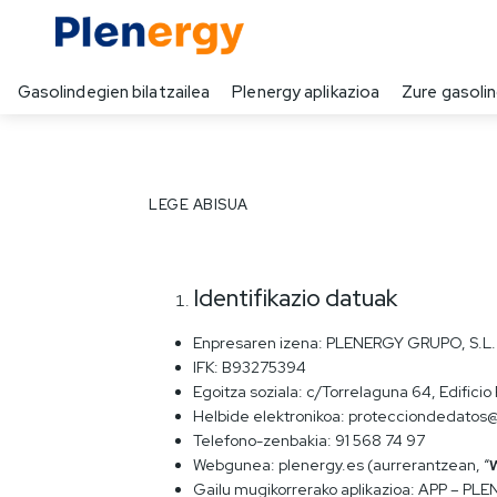
Gasolindegien bilatzailea
Plenergy aplikazioa
Zure gasoli
LEGE ABISUA
Identifikazio datuak
Enpresaren izena: PLENERGY GRUPO, S.L.
IFK: B93275394
Egoitza soziala: c/Torrelaguna 64, Edificio F
Helbide elektronikoa: protecciondedatos
Telefono-zenbakia: 91 568 74 97
Webgunea: plenergy.es (aurrerantzean, “
Gailu mugikorrerako aplikazioa: APP – PLE