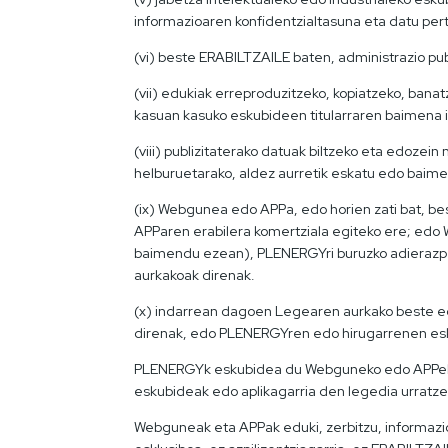
informazioaren konfidentzialtasuna eta datu per
(vi) beste ERABILTZAILE baten, administrazio pu
(vii) edukiak erreproduzitzeko, kopiatzeko, ban
kasuan kasuko eskubideen titularraren baimena
(viii) publizitaterako datuak biltzeko eta edoze
helburuetarako, aldez aurretik eskatu edo baim
(ix) Webgunea edo APPa, edo horien zati bat, b
APParen erabilera komertziala egiteko ere; edo
baimendu ezean), PLENERGYri buruzko adierazpen
aurkakoak direnak.
(x) indarrean dagoen Legearen aurkako beste edo
direnak, edo PLENERGYren edo hirugarrenen esku
PLENERGYk eskubidea du Webguneko edo APPeko z
eskubideak edo aplikagarria den legedia urratze
Webguneak eta APPak eduki, zerbitzu, informazio