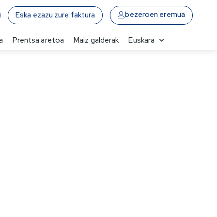
bezeroen eremua
Eska ezazu zure faktura
a
Prentsa aretoa
Maiz galderak
Euskara