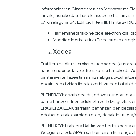
Informazioaren Gizartearen eta Merkataritza Ele
jarraiki, honako datu hauek jasotzen dira jarra
c/Torrelaguna 64, Edificio Fiteni III, Planta 2- P.K
Harremanetarako helbide elektronikoa: p
Madrilgo Merkataritza Erregistroan erregistr
Xedea
Erabilera baldintza orokor hauen xedea (aurreran
hauen ondorioetarako, honako hau hartuko da Web
pantaila-interfazeetan nahiz nabigazio-zuhaitz
eskaintzen dizkien lineako zerbitzu edo baliabide
PLENERGYk eskubidea du, edozein unetan eta ald
barne hartzen diren eduki eta zerbitzu guztia
ERABILTZAILEAK (jarraian definitzen den bezal
edo horietarako sarbidea eten, desaktibatu eta/
PLENERGYk Erabilera Baldintzen bertsio berria a
Webgunera edo APPra sartzen diren hurrengo ald