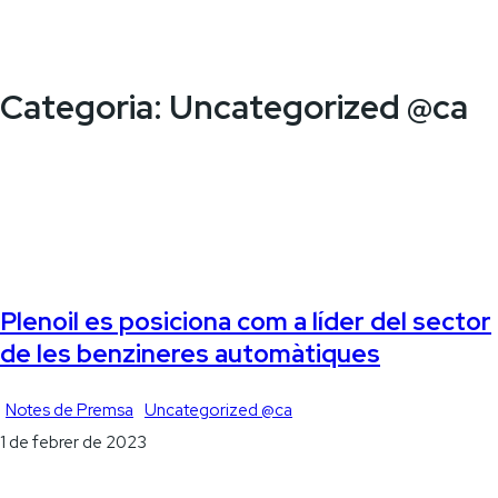
Categoria:
Uncategorized @ca
Plenoil es posiciona com a líder del sector
de les benzineres automàtiques
Notes de Premsa
Uncategorized @ca
1 de febrer de 2023