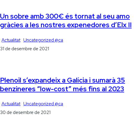
Un sobre amb 300€ és tornat al seu amo
gràcies a les nostres expenedores d’Elx II
Actualitat
Uncategorized @ca
31 de desembre de 2021
Plenoil s’expandeix a Galícia i sumarà 35
benzineres “low-cost” més fins al 2023
Actualitat
Uncategorized @ca
30 de desembre de 2021