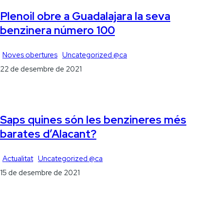
Plenoil obre a Guadalajara la seva
benzinera número 100
Noves obertures
Uncategorized @ca
22 de desembre de 2021
Saps quines són les benzineres més
barates d’Alacant?
Actualitat
Uncategorized @ca
15 de desembre de 2021